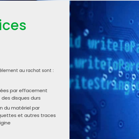
ices
llèlement au rachat sont :
nées par effacement
é des disques durs
n du matériel par
uettes et autres traces
igine