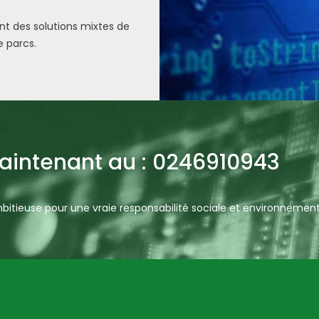
t des solutions mixtes de
e parcs.
intenant au : 0246910943
itieuse pour une vraie responsabilité sociale et environnemen